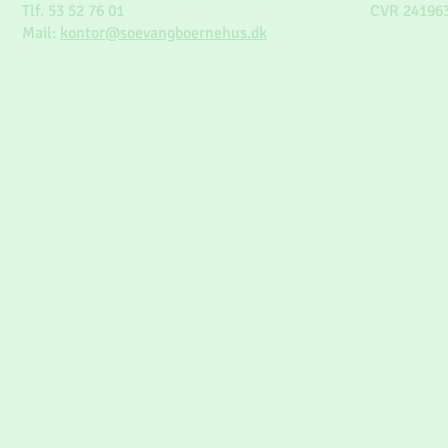
Tlf. 53 52 76 01
CVR 24196
Mail:
kontor@soevangboernehus.dk