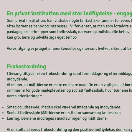
En privat institution med stor indflydelse - enga
Som privat institution, kan vi skabe nogle fantastiske rammer for vores b
efter børnenes behov og interesser. Vi forventer, at man som forældre akt
pædagogiske principper som fællesskab, nærvær og individuelle behov, 
kan gro, lære og udvikle sig i eget tempo
Vores tilgang er præget af anerkendelse og nærvær, hvilket sikrer, at 
Frokostordning
I Søvang tilbyder vi en frokostordning samt formiddags- og eftermiddags
indbydende.
Vi mener, at måltiderne er mere end bare mad. De er en vigtig del af b
rammerne for gode madoplevelser og socialt fællesskab, hvor børnene k
Vores prioriteringer:
Smag og udseende: Maden skal være velsmagende og indbydende.
Socialt fællesskab: Måltiderne er en tid for samvær og fællesskab
Læring: Børnene inddrages i madlavningen og måltiderne
Vi er stolte af vores frokostordning og den positive indflydelse, den kan