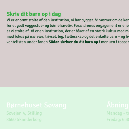
Skriv dit barn op i dag
Vi er enormt stolte af den institution, vi har bygget. Vi værner om de 
for et godt vuggestue- og børnehaveliv. Forældrenes engagement er enormt
er vi stolte af. Vi er en institution, der er båret af en stærk kultur med
med fokus på nærvær, trivsel, leg, fællesskab og det enkelte barn – og hv
ventelisten under fanen
Sådan skriver du dit barn op
i menuen i toppe
Børnehuset Søvang
Åbning
Søvejen 4, Stilling
Mandag - to
8660 Skanderborg
Fredag: 6:3