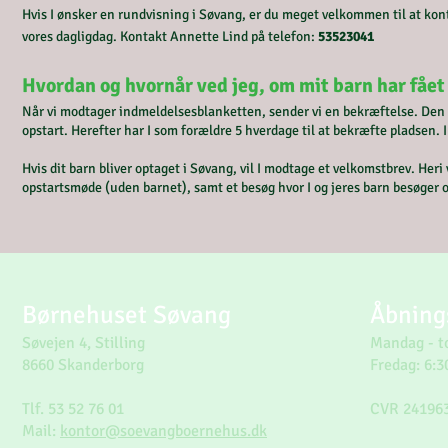
Hvis I ønsker en rundvisning i Søvang, er du meget velkommen til at kont
vores dagligdag. Kontakt Annette Lind på telefon:
53523041
Hvordan og hvornår ved jeg, om mit barn har fået
Når vi modtager indmeldelsesblanketten, sender vi en bekræftelse. Den e
opstart. Herefter har I som forældre 5
hverdage til at bekræfte pladsen. 
Hvis dit barn bliver optaget i Søvang, vil I modtage et velkomstbrev. Heri v
opstartsmøde (uden barnet), samt et besøg hvor I og jeres barn besøger 
Børnehuset Søvang
Åbning
Søvejen 4, Stilling
Mandag - to
8660 Skanderborg
Fredag: 6:3
Tlf. 53 52 76 01
CVR 24196
Mail:
kontor@soevangboernehus.dk